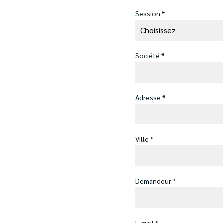
Session *
Société *
Adresse *
Ville *
Demandeur *
E-mail *