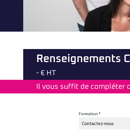
Renseignements C
- € HT
Il vous suffit de compléter 
Formation *