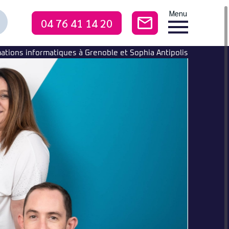
Menu
04 76 41 14 20
CONTACTEZ-NO
echercher
ne
ormation
ations informatiques à Grenoble et Sophia Antipolis