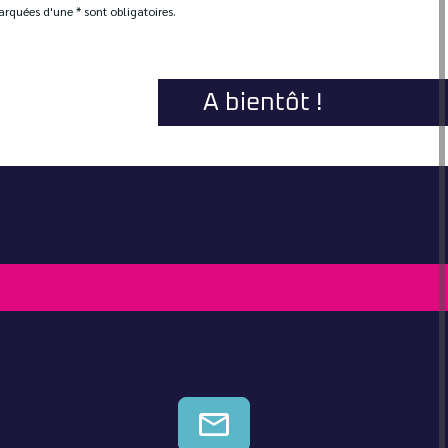
rquées d'une * sont obligatoires.
A bientôt !
CONTACTEZ-NOUS