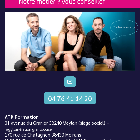
Notre métier ? Vous conseiller !
Contactez-nous
CONTACTEZ-NOUS
04 76 41 14 20
ATP Formation
31 avenue du Granier 38240 Meylan (siège social) –
Agglomération grenobloise
170 rue de Chatagnon 38430 Moirans