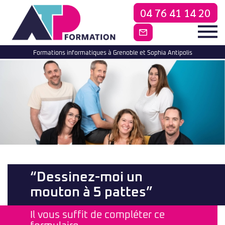
04 76 41 14 20
CONTACTEZ-NO
Formations informatiques à Grenoble et Sophia Antipolis
“Dessinez-moi un
mouton à 5 pattes”
Il vous suffit de compléter ce