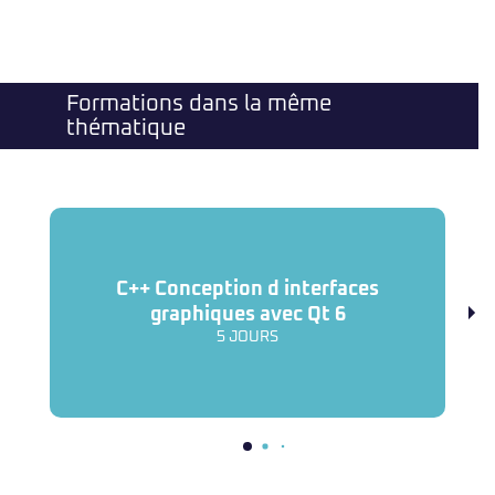
Formations dans la même
thématique
C++ Conception d interfaces
C
graphiques avec Qt 6
5 JOURS