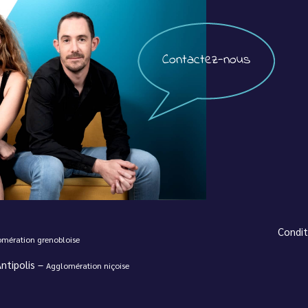
Contactez-nous
Condit
mération grenobloise
ntipolis –
Agglomération niçoise