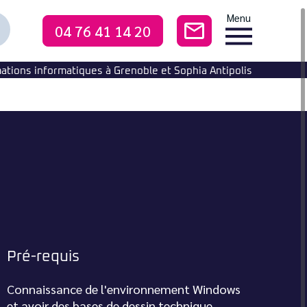
Menu
04 76 41 14 20
CONTACTEZ-NO
echercher
ne
ormation
ations informatiques à Grenoble et Sophia Antipolis
Pré-requis
Connaissance de l'environnement Windows
et avoir des bases de dessin technique