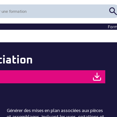
R
u
f
Form
tiation
Générer des mises en plan associées aux pièces
et assemblages, incluant les vues, cotations et