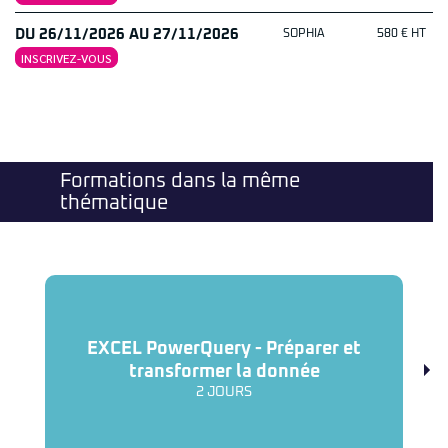
DU 26/11/2026 AU 27/11/2026
SOPHIA
580 € HT
INSCRIVEZ-VOUS
Formations dans la même
thématique
EXCEL PowerQuery - Préparer et
P
transformer la donnée
2 JOURS