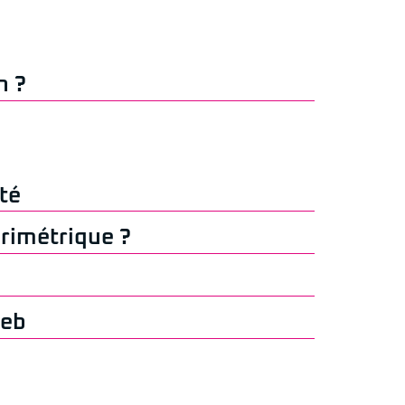
n ?
té
érimétrique ?
web