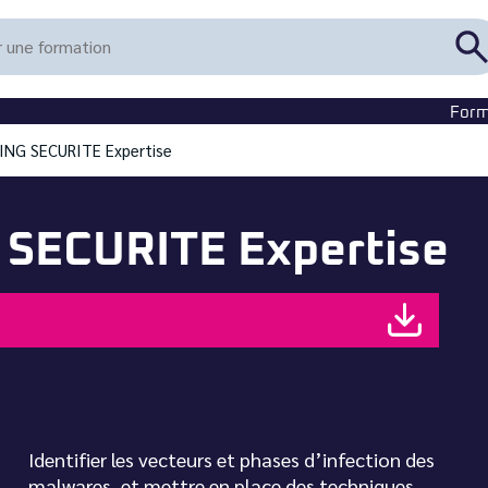
R
u
f
Form
ING SECURITE Expertise
SECURITE Expertise
Identifier les vecteurs et phases d’infection des
s
malwares, et mettre en place des techniques