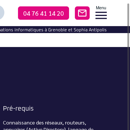
Menu
04 76 41 14 20
CONTACTEZ-NO
echercher
ne
ormation
ations informatiques à Grenoble et Sophia Antipolis
Pré-requis
Connaissance des réseaux, routeurs,
annuaires (Active Directory), langage de