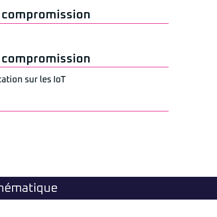
e compromission
e compromission
tion sur les IoT
thématique