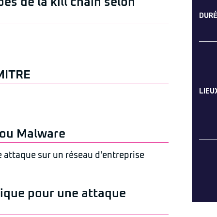
es de la kill chain selon
DUR
MITRE
LIEU
 ou Malware
 attaque sur un réseau d'entreprise
nique pour une attaque