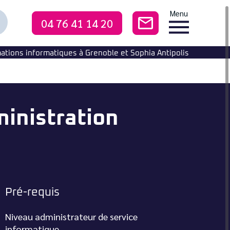
Menu
04 76 41 14 20
CONTACTEZ-NO
echercher
ne
ormation
ations informatiques à Grenoble et Sophia Antipolis
inistration
Pré-requis
Niveau administrateur de service
informatique