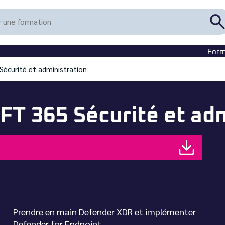
R
u
f
Form
écurité et administration
T 365 Sécurité et adm
Prendre en main Defender XDR et implémenter
Defender for Endpoint.