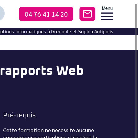
Menu
04 76 41 14 20
CONTACTEZ-NO
echercher
ne
ormation
ations informatiques à Grenoble et Sophia Antipolis
rapports Web
Pré-requis
Cette formation ne nécessite aucune
connaissance particulière, si ce n'est la