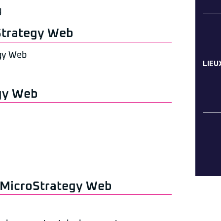
g
oStrategy Web
egy Web
LIEU
egy Web
 MicroStrategy Web