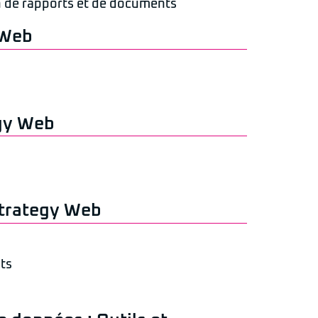
n de rapports et de documents
 Web
gy Web
Strategy Web
ts