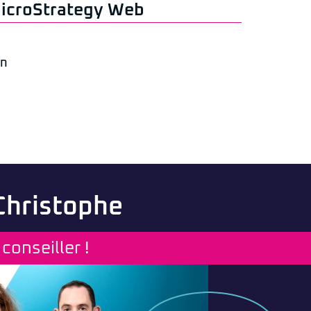
MicroStrategy Web
on
 Christophe
conseiller !