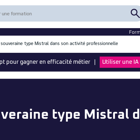
R
u
f
Form
A souveraine type Mistral dans son activité professionnelle
mpt pour gagner en efficacité métier
Utiliser une I
uveraine type Mistral 