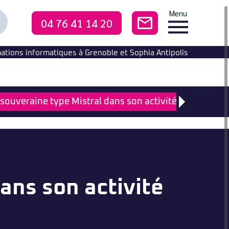
Menu
04 76 41 14 20
CONTACTEZ-NO
echercher
ne
ormation
ations informatiques à Grenoble et Sophia Antipolis
A souveraine type Mistral dans son activité profession
dans son activité