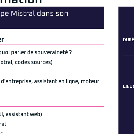
ype Mistral dans son
er
DUR
quoi parler de souveraineté ?
xtral, codes sources)
d'entreprise, assistant en ligne, moteur
LIEU
I, assistant web)
ral
es