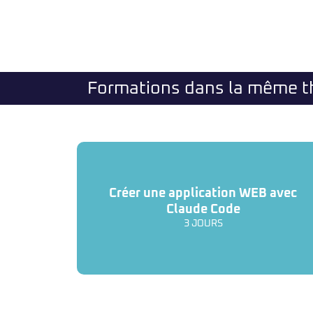
Formations dans la même 
Créer une application WEB avec
Claude Code
3 JOURS