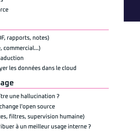
urce
F, rapports, notes)
, commercial...)
traduction
yer les données dans le cloud
sage
tre une hallucination ?
e change l'open source
s, filtres, supervision humaine)
buer à un meilleur usage interne ?